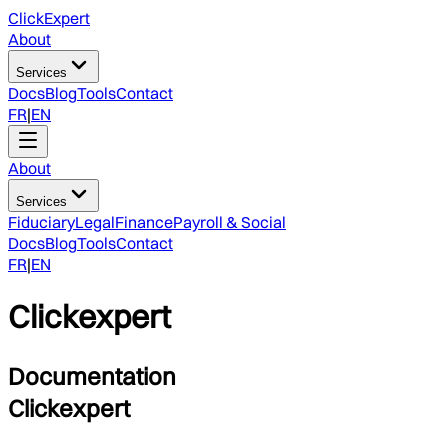
ClickExpert
About
Services
Docs
Blog
Tools
Contact
FR
|
EN
About
Services
Fiduciary
Legal
Finance
Payroll & Social
Docs
Blog
Tools
Contact
FR
|
EN
Clickexpert
Documentation
Clickexpert