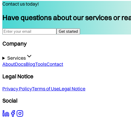
Contact us today!
Have questions about our services or rea
Get started
Company
Services
About
Docs
Blog
Tools
Contact
Legal Notice
Privacy Policy
Terms of Use
Legal Notice
Social