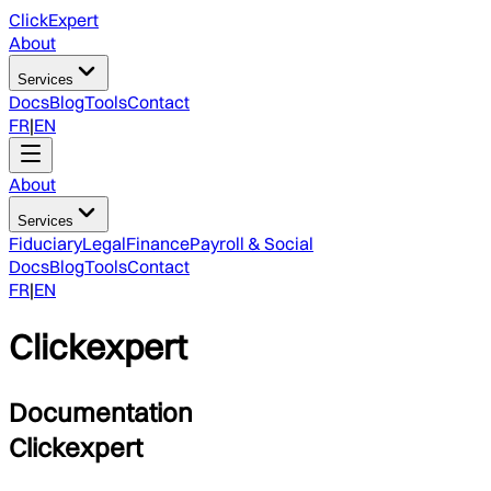
ClickExpert
About
Services
Docs
Blog
Tools
Contact
FR
|
EN
About
Services
Fiduciary
Legal
Finance
Payroll & Social
Docs
Blog
Tools
Contact
FR
|
EN
Clickexpert
Documentation
Clickexpert