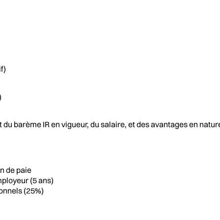
f)
)
nt du barème IR en vigueur, du salaire, et des avantages en natu
in de paie
mployeur (5 ans)
ionnels (25%)