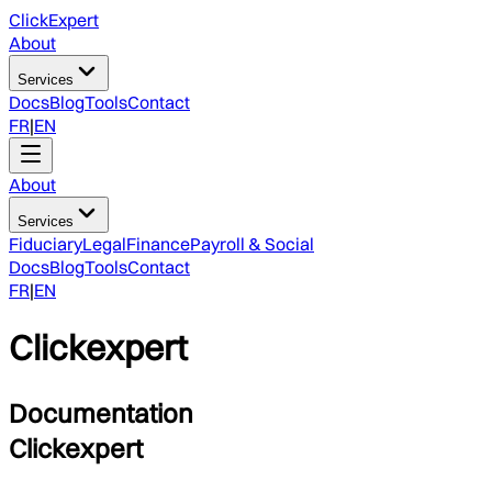
ClickExpert
About
Services
Docs
Blog
Tools
Contact
FR
|
EN
About
Services
Fiduciary
Legal
Finance
Payroll & Social
Docs
Blog
Tools
Contact
FR
|
EN
Clickexpert
Documentation
Clickexpert