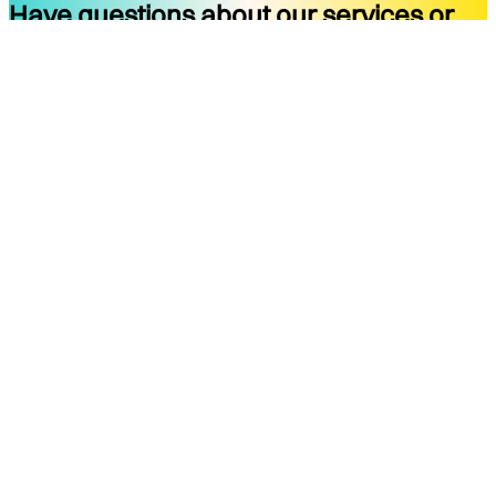
Have questions about our services or
ready to start your project?
Get started
Company
Services
About
Docs
Blog
Tools
Contact
Legal Notice
Privacy Policy
Terms of Use
Legal Notice
Social