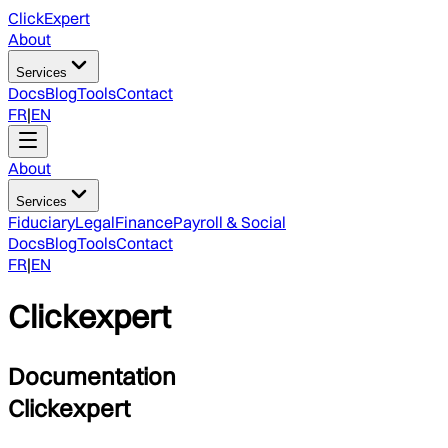
ClickExpert
About
Services
Docs
Blog
Tools
Contact
FR
|
EN
About
Services
Fiduciary
Legal
Finance
Payroll & Social
Docs
Blog
Tools
Contact
FR
|
EN
Clickexpert
Documentation
Clickexpert