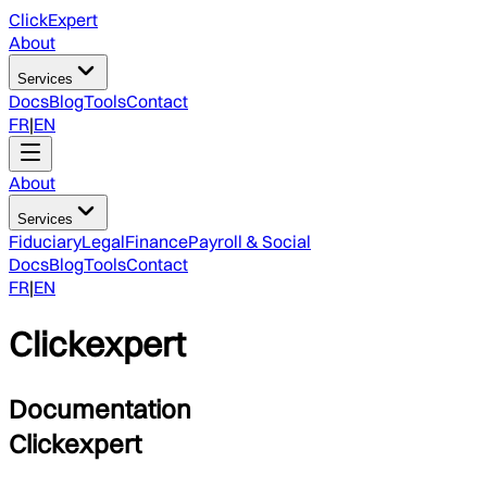
ClickExpert
About
Services
Docs
Blog
Tools
Contact
FR
|
EN
About
Services
Fiduciary
Legal
Finance
Payroll & Social
Docs
Blog
Tools
Contact
FR
|
EN
Clickexpert
Documentation
Clickexpert