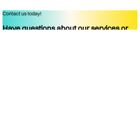
Contact us today!
Have questions about our services or
ready to start your project?
Get started
Company
Services
About
Docs
Blog
Tools
Contact
Legal Notice
Privacy Policy
Terms of Use
Legal Notice
Social