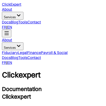
ClickExpert
About
Services
Docs
Blog
Tools
Contact
FR
|
EN
About
Services
Fiduciary
Legal
Finance
Payroll & Social
Docs
Blog
Tools
Contact
FR
|
EN
Clickexpert
Documentation
Clickexpert