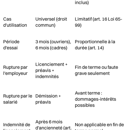
inclus)
Cas
Universel (droit
Limitatif (art. 16 Loi 65-
d'utilisation
commun)
99)
Période
3 mois (ouvriers),
Proportionnelle à la
d'essai
6 mois (cadres)
durée (art. 14)
Licenciement +
Rupture par
Fin de terme ou faute
préavis +
l'employeur
grave seulement
indemnités
Avant terme :
Rupture par le
Démission +
dommages-intérêts
salarié
préavis
possibles
Après 6 mois
Indemnité de
Non applicable en fin de
d'ancienneté (art.