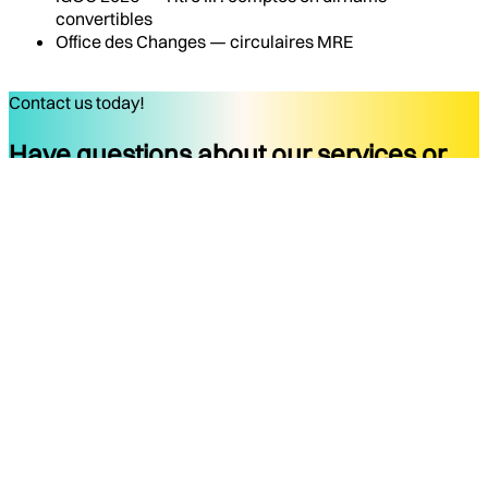
convertibles
Office des Changes — circulaires MRE
Contact us today!
Have questions about our services or
ready to start your project?
Get started
Company
Services
About
Docs
Blog
Tools
Contact
Legal Notice
Privacy Policy
Terms of Use
Legal Notice