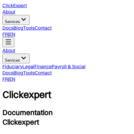
ClickExpert
About
Services
Docs
Blog
Tools
Contact
FR
|
EN
About
Services
Fiduciary
Legal
Finance
Payroll & Social
Docs
Blog
Tools
Contact
FR
|
EN
Clickexpert
Documentation
Clickexpert