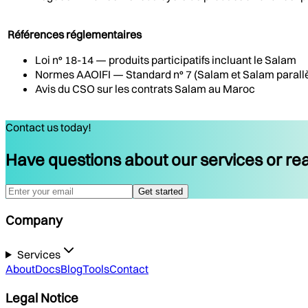
Références réglementaires
Loi n° 18-14 — produits participatifs incluant le Salam
Normes AAOIFI — Standard n° 7 (Salam et Salam parallè
Avis du CSO sur les contrats Salam au Maroc
Contact us today!
Have questions about our services or rea
Get started
Company
Services
About
Docs
Blog
Tools
Contact
Legal Notice