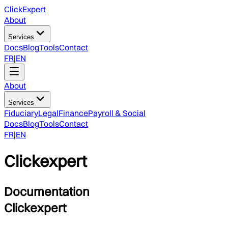
ClickExpert
About
Services
Docs
Blog
Tools
Contact
FR
|
EN
About
Services
Fiduciary
Legal
Finance
Payroll & Social
Docs
Blog
Tools
Contact
FR
|
EN
Clickexpert
Documentation
Clickexpert