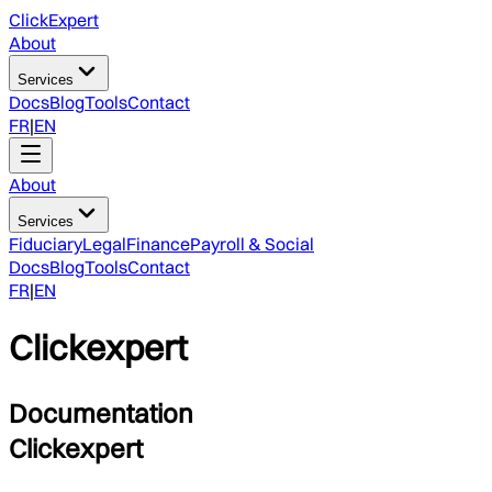
ClickExpert
About
Services
Docs
Blog
Tools
Contact
FR
|
EN
About
Services
Fiduciary
Legal
Finance
Payroll & Social
Docs
Blog
Tools
Contact
FR
|
EN
Clickexpert
Documentation
Clickexpert