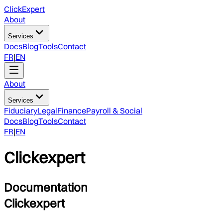
ClickExpert
About
Services
Docs
Blog
Tools
Contact
FR
|
EN
About
Services
Fiduciary
Legal
Finance
Payroll & Social
Docs
Blog
Tools
Contact
FR
|
EN
Clickexpert
Documentation
Clickexpert