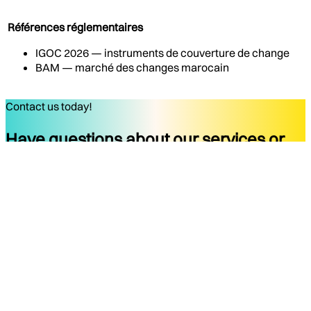
Références réglementaires
IGOC 2026 — instruments de couverture de change
BAM — marché des changes marocain
Contact us today!
Have questions about our services or
ready to start your project?
Get started
Company
Services
About
Docs
Blog
Tools
Contact
Legal Notice