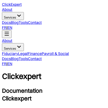
ClickExpert
About
Services
Docs
Blog
Tools
Contact
FR
|
EN
About
Services
Fiduciary
Legal
Finance
Payroll & Social
Docs
Blog
Tools
Contact
FR
|
EN
Clickexpert
Documentation
Clickexpert