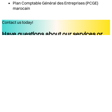
Plan Comptable Général des Entreprises (PCGE)
marocain
Contact us today!
Have questions about our services or
ready to start your project?
Get started
Company
Services
About
Docs
Blog
Tools
Contact
Legal Notice
Privacy Policy
Terms of Use
Legal Notice