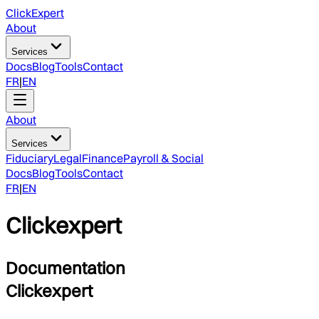
ClickExpert
About
Services
Docs
Blog
Tools
Contact
FR
|
EN
About
Services
Fiduciary
Legal
Finance
Payroll & Social
Docs
Blog
Tools
Contact
FR
|
EN
Clickexpert
Documentation
Clickexpert