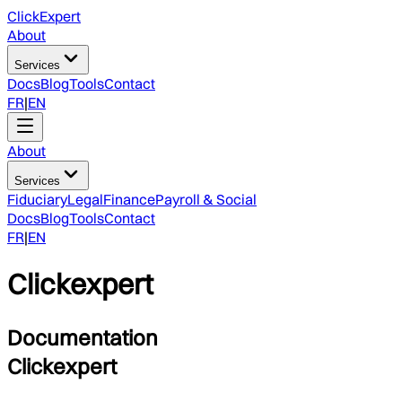
ClickExpert
About
Services
Docs
Blog
Tools
Contact
FR
|
EN
About
Services
Fiduciary
Legal
Finance
Payroll & Social
Docs
Blog
Tools
Contact
FR
|
EN
Clickexpert
Documentation
Clickexpert