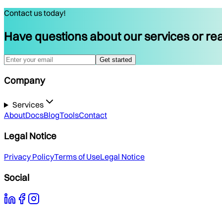
Contact us today!
Have questions about our services or rea
Get started
Company
Services
About
Docs
Blog
Tools
Contact
Legal Notice
Privacy Policy
Terms of Use
Legal Notice
Social