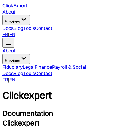
ClickExpert
About
Services
Docs
Blog
Tools
Contact
FR
|
EN
About
Services
Fiduciary
Legal
Finance
Payroll & Social
Docs
Blog
Tools
Contact
FR
|
EN
Clickexpert
Documentation
Clickexpert