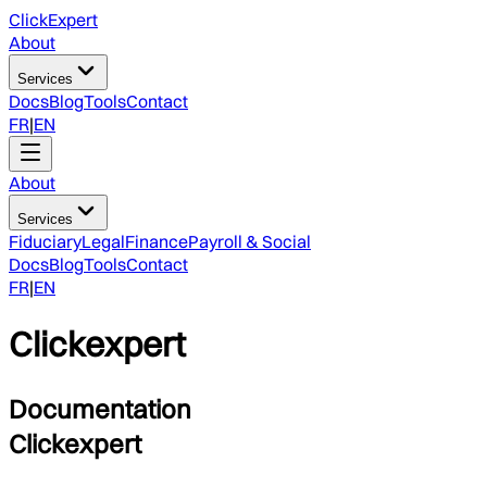
ClickExpert
About
Services
Docs
Blog
Tools
Contact
FR
|
EN
About
Services
Fiduciary
Legal
Finance
Payroll & Social
Docs
Blog
Tools
Contact
FR
|
EN
Clickexpert
Documentation
Clickexpert