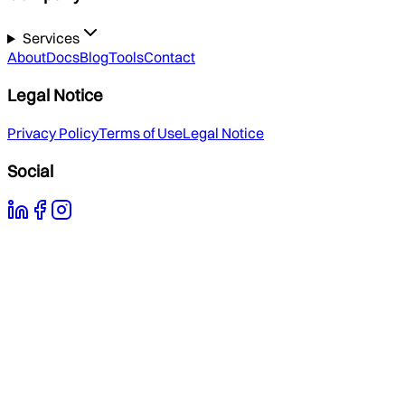
Services
About
Docs
Blog
Tools
Contact
Legal Notice
Privacy Policy
Terms of Use
Legal Notice
Social