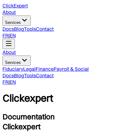
ClickExpert
About
Services
Docs
Blog
Tools
Contact
FR
|
EN
About
Services
Fiduciary
Legal
Finance
Payroll & Social
Docs
Blog
Tools
Contact
FR
|
EN
Clickexpert
Documentation
Clickexpert