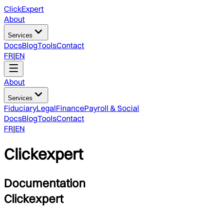
ClickExpert
About
Services
Docs
Blog
Tools
Contact
FR
|
EN
About
Services
Fiduciary
Legal
Finance
Payroll & Social
Docs
Blog
Tools
Contact
FR
|
EN
Clickexpert
Documentation
Clickexpert