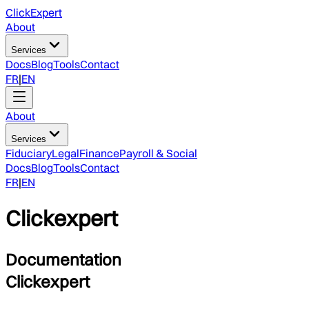
ClickExpert
About
Services
Docs
Blog
Tools
Contact
FR
|
EN
About
Services
Fiduciary
Legal
Finance
Payroll & Social
Docs
Blog
Tools
Contact
FR
|
EN
Clickexpert
Documentation
Clickexpert