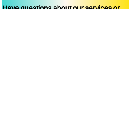
Have questions about our services or
ready to start your project?
Get started
Company
Services
About
Docs
Blog
Tools
Contact
Legal Notice
Privacy Policy
Terms of Use
Legal Notice
Social