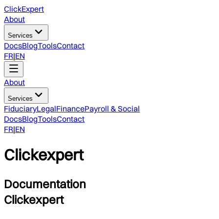
ClickExpert
About
Services
Docs
Blog
Tools
Contact
FR
|
EN
About
Services
Fiduciary
Legal
Finance
Payroll & Social
Docs
Blog
Tools
Contact
FR
|
EN
Clickexpert
Documentation
Clickexpert