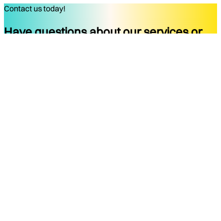
Contact us today!
Have questions about our services or
ready to start your project?
Get started
Company
Services
About
Docs
Blog
Tools
Contact
Legal Notice
Privacy Policy
Terms of Use
Legal Notice
Social