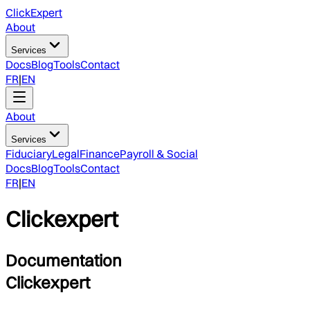
ClickExpert
About
Services
Docs
Blog
Tools
Contact
FR
|
EN
About
Services
Fiduciary
Legal
Finance
Payroll & Social
Docs
Blog
Tools
Contact
FR
|
EN
Clickexpert
Documentation
Clickexpert