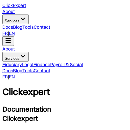
ClickExpert
About
Services
Docs
Blog
Tools
Contact
FR
|
EN
About
Services
Fiduciary
Legal
Finance
Payroll & Social
Docs
Blog
Tools
Contact
FR
|
EN
Clickexpert
Documentation
Clickexpert