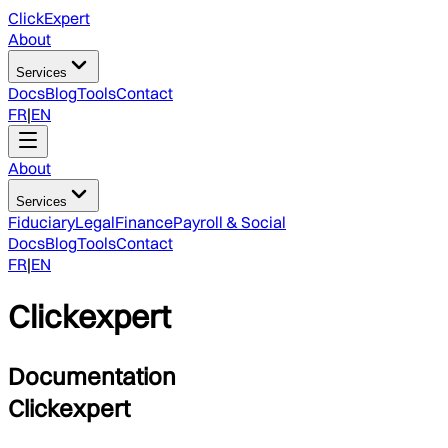
ClickExpert
About
Services
Docs
Blog
Tools
Contact
FR
|
EN
About
Services
Fiduciary
Legal
Finance
Payroll & Social
Docs
Blog
Tools
Contact
FR
|
EN
Clickexpert
Documentation
Clickexpert