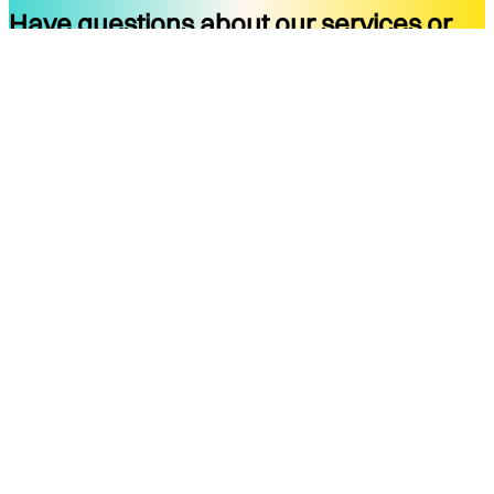
Have questions about our services or
ready to start your project?
Get started
Company
Services
About
Docs
Blog
Tools
Contact
Legal Notice
Privacy Policy
Terms of Use
Legal Notice
Social