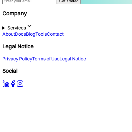
Get started
Company
Services
About
Docs
Blog
Tools
Contact
Legal Notice
Privacy Policy
Terms of Use
Legal Notice
Social