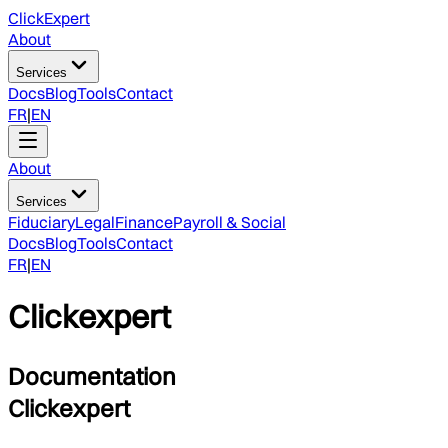
ClickExpert
About
Services
Docs
Blog
Tools
Contact
FR
|
EN
About
Services
Fiduciary
Legal
Finance
Payroll & Social
Docs
Blog
Tools
Contact
FR
|
EN
Clickexpert
Documentation
Clickexpert