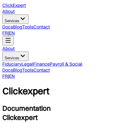
ClickExpert
About
Services
Docs
Blog
Tools
Contact
FR
|
EN
About
Services
Fiduciary
Legal
Finance
Payroll & Social
Docs
Blog
Tools
Contact
FR
|
EN
Clickexpert
Documentation
Clickexpert