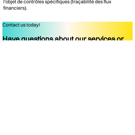
l'objet de contrôles spécifiques (traçabilité des flux
financiers).
Contact us today!
Have questions about our services or
ready to start your project?
Get started
Company
Services
About
Docs
Blog
Tools
Contact
Legal Notice
Privacy Policy
Terms of Use
Legal Notice
Social