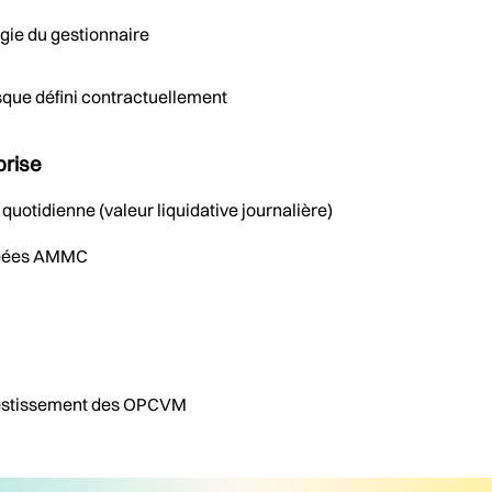
égie du gestionnaire
sque défini contractuellement
prise
quotidienne (valeur liquidative journalière)
gréées AMMC
vestissement des OPCVM