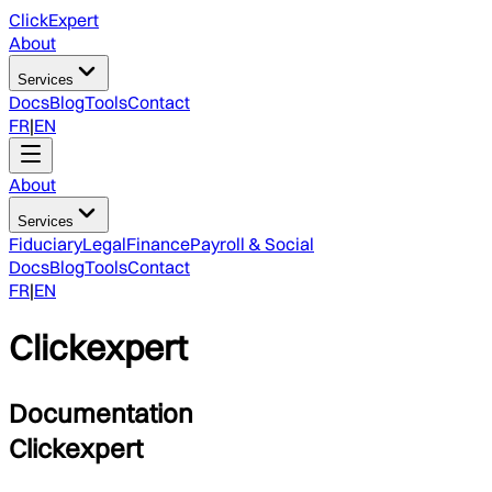
ClickExpert
About
Services
Docs
Blog
Tools
Contact
FR
|
EN
About
Services
Fiduciary
Legal
Finance
Payroll & Social
Docs
Blog
Tools
Contact
FR
|
EN
Clickexpert
Documentation
Clickexpert