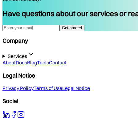
Have questions about our services or rea
Get started
Company
Services
About
Docs
Blog
Tools
Contact
Legal Notice
Privacy Policy
Terms of Use
Legal Notice
Social