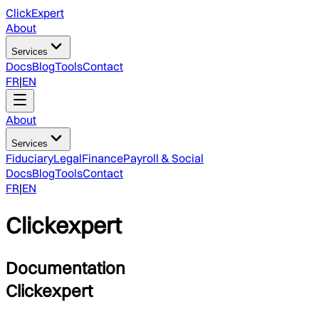
ClickExpert
About
Services
Docs
Blog
Tools
Contact
FR
|
EN
About
Services
Fiduciary
Legal
Finance
Payroll & Social
Docs
Blog
Tools
Contact
FR
|
EN
Clickexpert
Documentation
Clickexpert