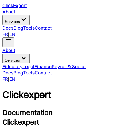
ClickExpert
About
Services
Docs
Blog
Tools
Contact
FR
|
EN
About
Services
Fiduciary
Legal
Finance
Payroll & Social
Docs
Blog
Tools
Contact
FR
|
EN
Clickexpert
Documentation
Clickexpert