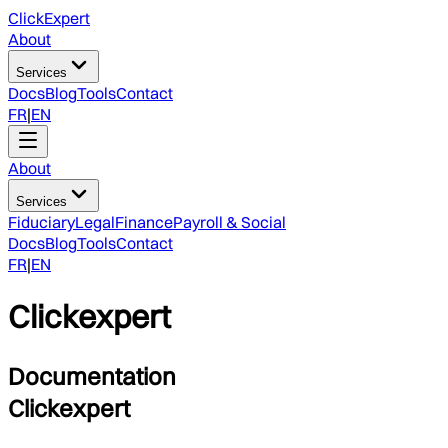
ClickExpert
About
Services
Docs
Blog
Tools
Contact
FR
|
EN
About
Services
Fiduciary
Legal
Finance
Payroll & Social
Docs
Blog
Tools
Contact
FR
|
EN
Clickexpert
Documentation
Clickexpert