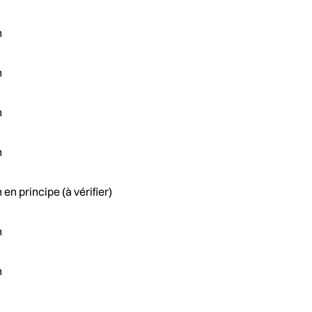
n
n
n
n
 en principe (à vérifier)
n
n