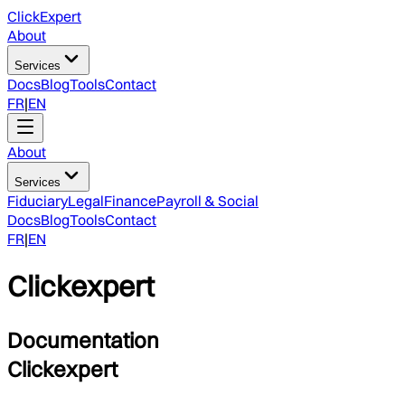
ClickExpert
About
Services
Docs
Blog
Tools
Contact
FR
|
EN
About
Services
Fiduciary
Legal
Finance
Payroll & Social
Docs
Blog
Tools
Contact
FR
|
EN
Clickexpert
Documentation
Clickexpert