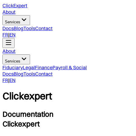
ClickExpert
About
Services
Docs
Blog
Tools
Contact
FR
|
EN
About
Services
Fiduciary
Legal
Finance
Payroll & Social
Docs
Blog
Tools
Contact
FR
|
EN
Clickexpert
Documentation
Clickexpert