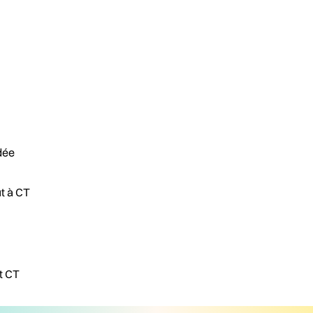
dée
ut à CT
t CT