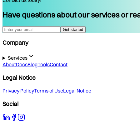
Contact us today!
Have questions about our services or rea
Get started
Company
Services
About
Docs
Blog
Tools
Contact
Legal Notice
Privacy Policy
Terms of Use
Legal Notice
Social