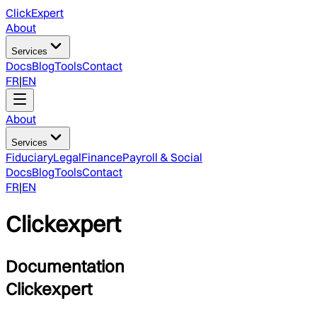
ClickExpert
About
Services
Docs
Blog
Tools
Contact
FR
|
EN
About
Services
Fiduciary
Legal
Finance
Payroll & Social
Docs
Blog
Tools
Contact
FR
|
EN
Clickexpert
Documentation
Clickexpert