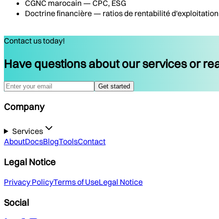
CGNC marocain — CPC, ESG
Doctrine financière — ratios de rentabilité d'exploitation
Contact us today!
Have questions about our services or rea
Get started
Company
Services
About
Docs
Blog
Tools
Contact
Legal Notice
Privacy Policy
Terms of Use
Legal Notice
Social