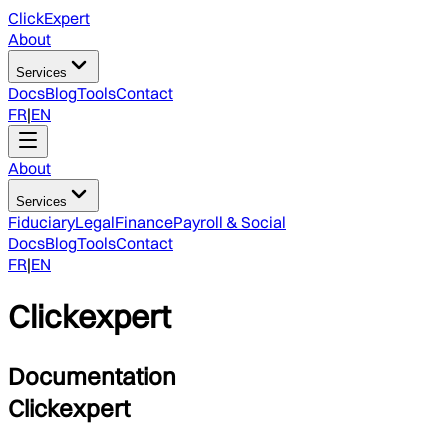
ClickExpert
About
Services
Docs
Blog
Tools
Contact
FR
|
EN
About
Services
Fiduciary
Legal
Finance
Payroll & Social
Docs
Blog
Tools
Contact
FR
|
EN
Clickexpert
Documentation
Clickexpert