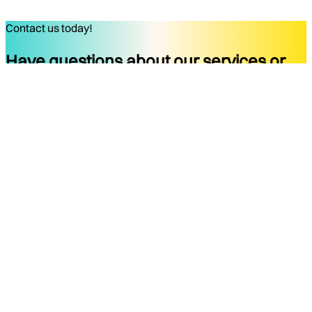
Contact us today!
Have questions about our services or
ready to start your project?
Get started
Company
Services
About
Docs
Blog
Tools
Contact
Legal Notice
Privacy Policy
Terms of Use
Legal Notice
Social