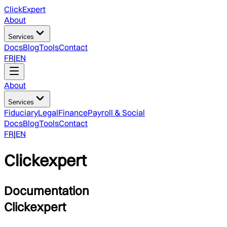
ClickExpert
About
Services
Docs
Blog
Tools
Contact
FR
|
EN
About
Services
Fiduciary
Legal
Finance
Payroll & Social
Docs
Blog
Tools
Contact
FR
|
EN
Clickexpert
Documentation
Clickexpert