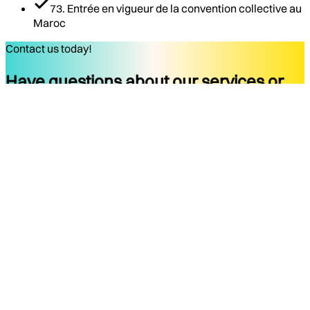
73. Entrée en vigueur de la convention collective au
Maroc
Contact us today!
Have questions about our services or
ready to start your project?
Get started
Company
Services
About
Docs
Blog
Tools
Contact
Legal Notice
Privacy Policy
Terms of Use
Legal Notice
Social