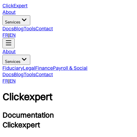
ClickExpert
About
Services
Docs
Blog
Tools
Contact
FR
|
EN
About
Services
Fiduciary
Legal
Finance
Payroll & Social
Docs
Blog
Tools
Contact
FR
|
EN
Clickexpert
Documentation
Clickexpert