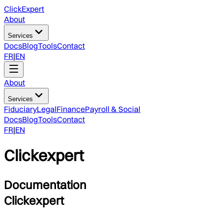
ClickExpert
About
Services
Docs
Blog
Tools
Contact
FR
|
EN
About
Services
Fiduciary
Legal
Finance
Payroll & Social
Docs
Blog
Tools
Contact
FR
|
EN
Clickexpert
Documentation
Clickexpert