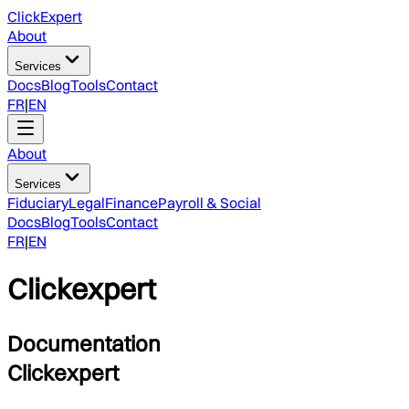
ClickExpert
About
Services
Docs
Blog
Tools
Contact
FR
|
EN
About
Services
Fiduciary
Legal
Finance
Payroll & Social
Docs
Blog
Tools
Contact
FR
|
EN
Clickexpert
Documentation
Clickexpert