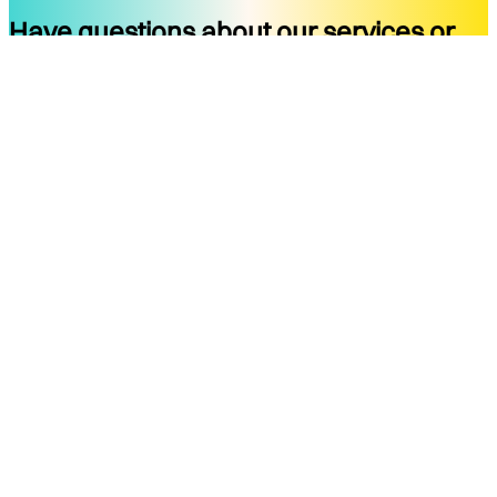
Have questions about our services or
ready to start your project?
Get started
Company
Services
About
Docs
Blog
Tools
Contact
Legal Notice
Privacy Policy
Terms of Use
Legal Notice
Social