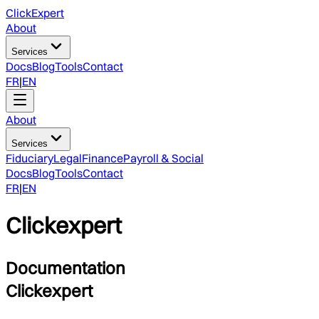
ClickExpert
About
Services
Docs
Blog
Tools
Contact
FR
|
EN
About
Services
Fiduciary
Legal
Finance
Payroll & Social
Docs
Blog
Tools
Contact
FR
|
EN
Clickexpert
Documentation
Clickexpert