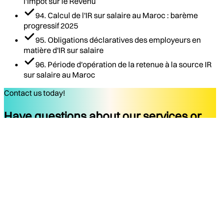
l'Impôt sur le Revenu
94. Calcul de l'IR sur salaire au Maroc : barème
progressif 2025
95. Obligations déclaratives des employeurs en
matière d'IR sur salaire
96. Période d'opération de la retenue à la source IR
sur salaire au Maroc
Contact us today!
Have questions about our services or
ready to start your project?
Get started
Company
Services
About
Docs
Blog
Tools
Contact