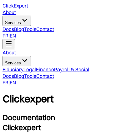
ClickExpert
About
Services
Docs
Blog
Tools
Contact
FR
|
EN
About
Services
Fiduciary
Legal
Finance
Payroll & Social
Docs
Blog
Tools
Contact
FR
|
EN
Clickexpert
Documentation
Clickexpert