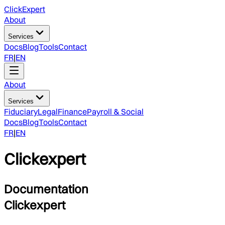
ClickExpert
About
Services
Docs
Blog
Tools
Contact
FR
|
EN
About
Services
Fiduciary
Legal
Finance
Payroll & Social
Docs
Blog
Tools
Contact
FR
|
EN
Clickexpert
Documentation
Clickexpert