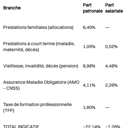
Part
Part
Branche
patronale
salariale
Prestations familiales (allocations)
6,40%
—
Prestations à court terme (maladie,
1,05%
0,52%
maternité, décès)
Vieillesse, invalidité, décès (pension)
8,98%
4,48%
Assurance Maladie Obligatoire (AMO
4,11%
2,26%
– CNSS)
Taxe de formation professionnelle
1,60%
—
(TFP)
TOTAL INDICATIF
~22,14%
~7,26%