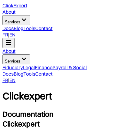
ClickExpert
About
Services
Docs
Blog
Tools
Contact
FR
|
EN
About
Services
Fiduciary
Legal
Finance
Payroll & Social
Docs
Blog
Tools
Contact
FR
|
EN
Clickexpert
Documentation
Clickexpert