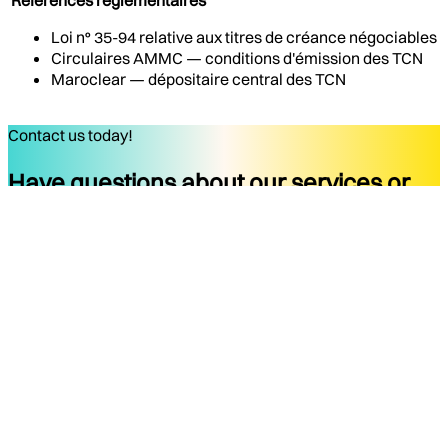
Loi n° 35-94 relative aux titres de créance négociables
Circulaires AMMC — conditions d'émission des TCN
Maroclear — dépositaire central des TCN
Contact us today!
Have questions about our services or
ready to start your project?
Get started
Company
Services
About
Docs
Blog
Tools
Contact
Legal Notice