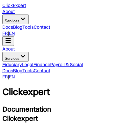
ClickExpert
About
Services
Docs
Blog
Tools
Contact
FR
|
EN
About
Services
Fiduciary
Legal
Finance
Payroll & Social
Docs
Blog
Tools
Contact
FR
|
EN
Clickexpert
Documentation
Clickexpert