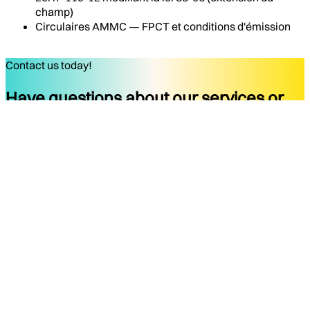
champ)
Circulaires AMMC — FPCT et conditions d'émission
Contact us today!
Have questions about our services or
ready to start your project?
Get started
Company
Services
About
Docs
Blog
Tools
Contact
Legal Notice
Privacy Policy
Terms of Use
Legal Notice