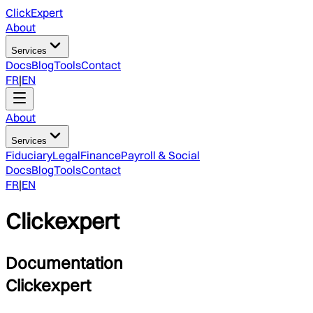
ClickExpert
About
Services
Docs
Blog
Tools
Contact
FR
|
EN
About
Services
Fiduciary
Legal
Finance
Payroll & Social
Docs
Blog
Tools
Contact
FR
|
EN
Clickexpert
Documentation
Clickexpert