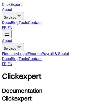
ClickExpert
About
Services
Docs
Blog
Tools
Contact
FR
|
EN
About
Services
Fiduciary
Legal
Finance
Payroll & Social
Docs
Blog
Tools
Contact
FR
|
EN
Clickexpert
Documentation
Clickexpert