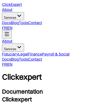
ClickExpert
About
Services
Docs
Blog
Tools
Contact
FR
|
EN
About
Services
Fiduciary
Legal
Finance
Payroll & Social
Docs
Blog
Tools
Contact
FR
|
EN
Clickexpert
Documentation
Clickexpert