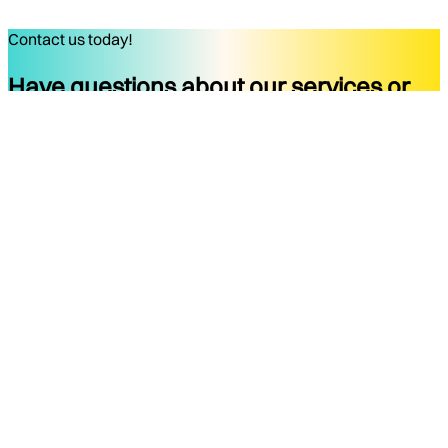
Contact us today!
Have questions about our services or
ready to start your project?
Get started
Company
Services
About
Docs
Blog
Tools
Contact
Legal Notice
Privacy Policy
Terms of Use
Legal Notice
Social