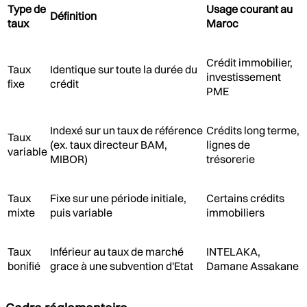
Type de
Usage courant au
Définition
taux
Maroc
Crédit immobilier,
Taux
Identique sur toute la durée du
investissement
fixe
crédit
PME
Indexé sur un taux de référence
Crédits long terme,
Taux
(ex. taux directeur BAM,
lignes de
variable
MIBOR)
trésorerie
Taux
Fixe sur une période initiale,
Certains crédits
mixte
puis variable
immobiliers
Taux
Inférieur au taux de marché
INTELAKA,
bonifié
grace à une subvention d'Etat
Damane Assakane