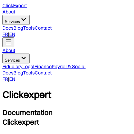
ClickExpert
About
Services
Docs
Blog
Tools
Contact
FR
|
EN
About
Services
Fiduciary
Legal
Finance
Payroll & Social
Docs
Blog
Tools
Contact
FR
|
EN
Clickexpert
Documentation
Clickexpert